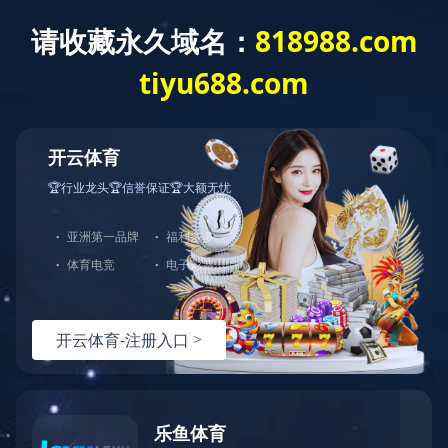
网站首页
关
米兰体育网页版
|
米兰平台
|
MK体育平台
|
问鼎网页版登录入口
|
乐动在线
|
KY.COM
|
- 栏目导航 -
高效沉淀池系统
开云手机登录入口
|
LETOU(乐投)
|
拦污设备
混