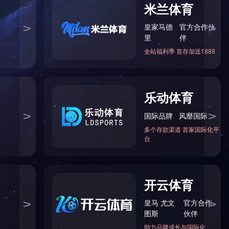
[详细]
滤板、滤头
[详细]